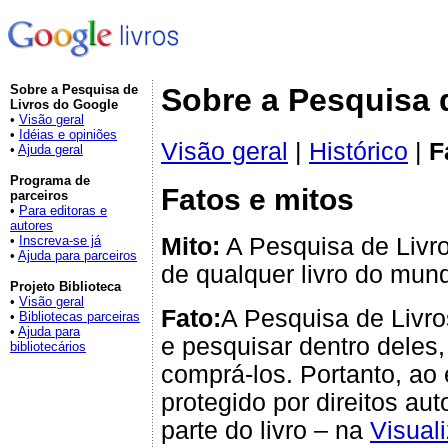
Sobre a Pesquisa de
Sobre a Pesquisa 
Livros do Google
•
Visão geral
•
Idéias e opiniões
Visão geral
|
Histórico
|
F
•
Ajuda geral
Programa de
Fatos e mitos
parceiros
•
Para editoras e
autores
Mito:
A Pesquisa de Livro
•
Inscreva-se já
•
Ajuda para parceiros
de qualquer livro do mun
Projeto Biblioteca
•
Visão geral
Fato:
A Pesquisa de Livro
•
Bibliotecas parceiras
•
Ajuda para
e pesquisar dentro deles,
bibliotecários
comprá-los. Portanto, ao 
protegido por direitos a
parte do livro – na
Visual